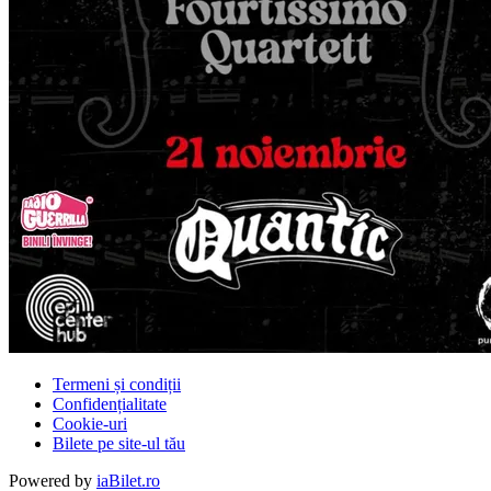
Termeni și condiții
Confidențialitate
Cookie-uri
Bilete pe site-ul tău
Powered by
iaBilet.ro