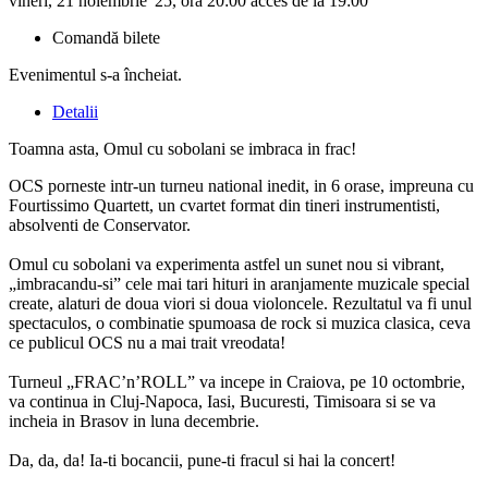
vineri, 21 noiembrie '25, ora 20:00 acces de la 19:00
Comandă bilete
Evenimentul s-a încheiat.
Detalii
Toamna asta, Omul cu sobolani se imbraca in frac!
OCS porneste intr-un turneu national inedit, in 6 orase, impreuna cu
Fourtissimo Quartett, un cvartet format din tineri instrumentisti,
absolventi de Conservator.
Omul cu sobolani va experimenta astfel un sunet nou si vibrant,
„imbracandu-si” cele mai tari hituri in aranjamente muzicale special
create, alaturi de doua viori si doua violoncele. Rezultatul va fi unul
spectaculos, o combinatie spumoasa de rock si muzica clasica, ceva
ce publicul OCS nu a mai trait vreodata!
Turneul „FRAC’n’ROLL” va incepe in Craiova, pe 10 octombrie,
va continua in Cluj-Napoca, Iasi, Bucuresti, Timisoara si se va
incheia in Brasov in luna decembrie.
Da, da, da! Ia-ti bocancii, pune-ti fracul si hai la concert!