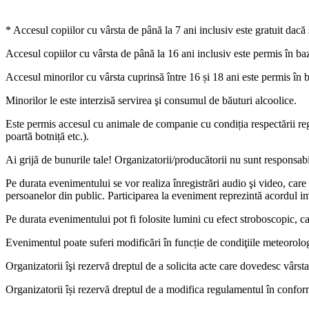
* Accesul copiilor cu vârsta de până la 7 ani inclusiv este gratuit dacă
Accesul copiilor cu vârsta de până la 16 ani inclusiv este permis în baza
Accesul minorilor cu vârsta cuprinsă între 16 și 18 ani este permis în b
Minorilor le este interzisă servirea şi consumul de băuturi alcoolice.
Este permis accesul cu animale de companie cu condiția respectării regu
poartă botniță etc.).
Ai grijă de bunurile tale! Organizatorii/producătorii nu sunt responsab
Pe durata evenimentului se vor realiza înregistrări audio şi video, care 
persoanelor din public. Participarea la eveniment reprezintă acordul imp
Pe durata evenimentului pot fi folosite lumini cu efect stroboscopic, c
Evenimentul poate suferi modificări în funcție de condiţiile meteorolo
Organizatorii îşi rezervă dreptul de a solicita acte care dovedesc vârsta
Organizatorii își rezervă dreptul de a modifica regulamentul în conform