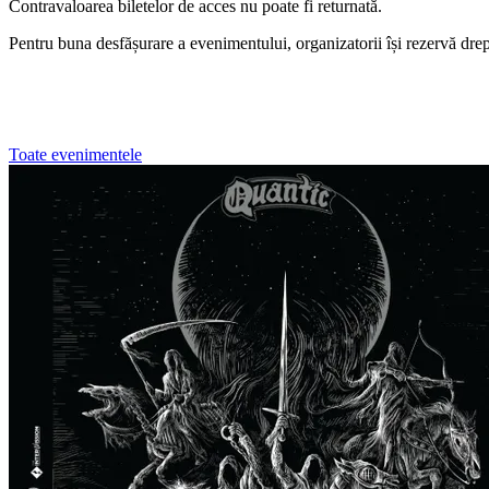
Contravaloarea biletelor de acces nu poate fi returnată.
Pentru buna desfășurare a evenimentului, organizatorii își rezervă drep
Toate evenimentele