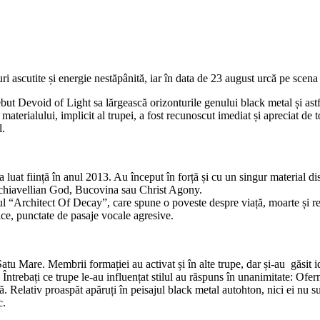
 ascutite și energie nestăpânită, iar în data de 23 august urcă pe scena
but Devoid of Light sa lărgească orizonturile genului black metal și ast
aterialului, implicit al trupei, a fost recunoscut imediat și apreciat de t
l.
uat ființă în anul 2013. Au început în forță și cu un singur material dis
hiavellian God, Bucovina sau Christ Agony.
 “Architect Of Decay”, care spune o poveste despre viață, moarte și reî
ice, punctate de pasaje vocale agresive.
n Satu Mare. Membrii formației au activat și în alte trupe, dar și-au găsit
ltului. Întrebați ce trupe le-au influențat stilul au răspuns în unanimitat
 Relativ proaspăt apăruți în peisajul black metal autohton, nici ei nu s
c.