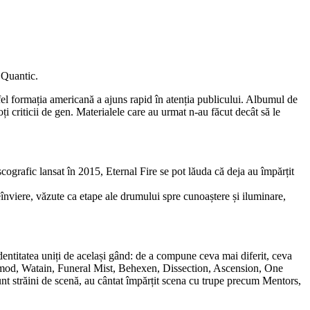
 Quantic.
fel formația americană a ajuns rapid în atenția publicului. Albumul de
oți criticii de gen. Materialele care au urmat n-au făcut decât să le
cografic lansat în 2015, Eternal Fire se pot lăuda că deja au împărțit
nviere, văzute ca etape ale drumului spre cunoaștere și iluminare,
 identitatea uniți de același gând: de a compune ceva mai diferit, ceva
e: Ofermod, Watain, Funeral Mist, Behexen, Dissection, Ascension, One
unt străini de scenă, au cântat împărțit scena cu trupe precum Mentors,