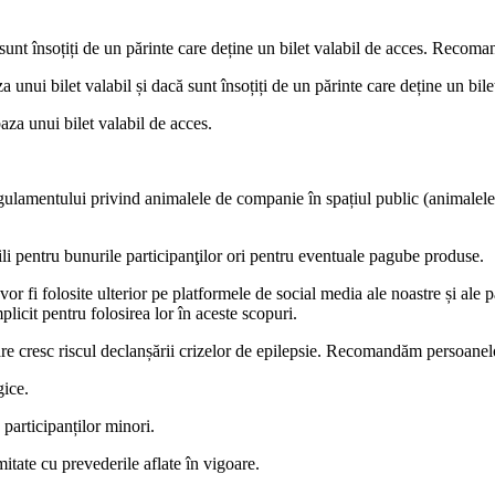
 sunt însoțiți de un părinte care deține un bilet valabil de acces. Recoman
 unui bilet valabil și dacă sunt însoțiți de un părinte care deține un bile
aza unui bilet valabil de acces.
lamentului privind animalele de companie în spațiul public (animalele vor
ili pentru bunurile participanţilor ori pentru eventuale pagube produse.
vor fi folosite ulterior pe platformele de social media ale noastre și ale 
licit pentru folosirea lor în aceste scopuri.
are cresc riscul declanșării crizelor de epilepsie. Recomandăm persoanelor
gice.
 participanților minori.
itate cu prevederile aflate în vigoare.