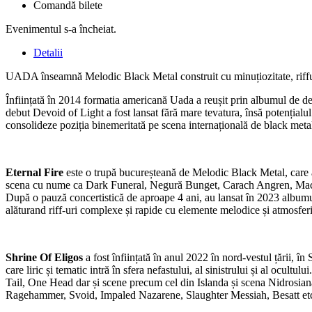
Comandă bilete
Evenimentul s-a încheiat.
Detalii
UADA înseamnă Melodic Black Metal construit cu minuțiozitate, riffuri
Înființată în 2014 formatia americană Uada a reușit prin albumul de de
debut Devoid of Light a fost lansat fără mare tevatura, însă potențialul m
consolideze poziția binemeritată pe scena internațională de black meta
Eternal Fire
este o trupă bucureșteană de Melodic Black Metal, care a l
scena cu nume ca Dark Funeral, Negură Bunget, Carach Angren, Mac
După o pauză concertistică de aproape 4 ani, au lansat în 2023 albumul
alăturand riff-uri complexe și rapide cu elemente melodice și atmosfer
Shrine Of Eligos
a fost înființată în anul 2022 în nord-vestul țării, î
care liric și tematic intră în sfera nefastului, al sinistrului și al ocu
Tail, One Head dar și scene precum cel din Islanda și scena Nidrosiană.
Ragehammer, Svoid, Impaled Nazarene, Slaughter Messiah, Besatt et