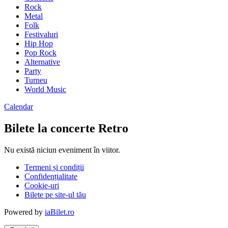
Rock
Metal
Folk
Festivaluri
Hip Hop
Pop Rock
Alternative
Party
Turneu
World Music
Calendar
Bilete la concerte Retro
Nu există niciun eveniment în viitor.
Termeni și condiții
Confidențialitate
Cookie-uri
Bilete pe site-ul tău
Powered by
iaBilet.ro