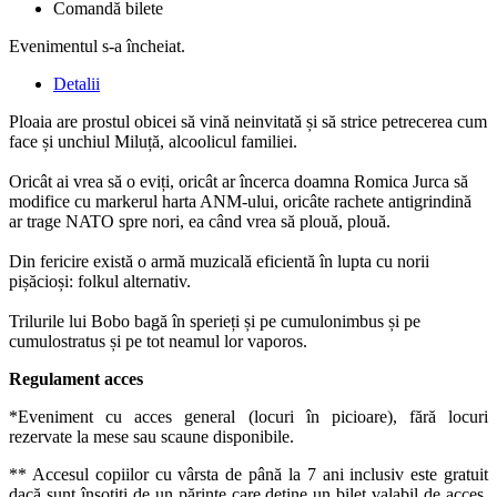
Comandă bilete
Evenimentul s-a încheiat.
Detalii
Ploaia are prostul obicei să vină neinvitată și să strice petrecerea cum
face și unchiul Miluță, alcoolicul familiei.
Oricât ai vrea să o eviți, oricât ar încerca doamna Romica Jurca să
modifice cu markerul harta ANM-ului, oricâte rachete antigrindină
ar trage NATO spre nori, ea când vrea să plouă, plouă.
Din fericire există o armă muzicală eficientă în lupta cu norii
pișăcioși: folkul alternativ.
Trilurile lui Bobo bagă în sperieți și pe cumulonimbus și pe
cumulostratus și pe tot neamul lor vaporos.
Regulament acces
*Eveniment cu acces general (locuri în picioare), fără locuri
rezervate la mese sau scaune disponibile.
** Accesul copiilor cu vârsta de până la 7 ani inclusiv este gratuit
dacă sunt însoțiți de un părinte care deține un bilet valabil de acces.