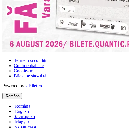
Termeni și condiții
Confidențialitate
Cookie-uri
Bilete pe site-ul tău
Powered by
iaBilet.ro
Română
Română
English
български
Magyar
українська