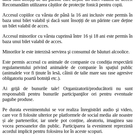
Recomandăm utilizarea căștilor de protecție fonică pentru copii.
Accesul copiilor cu vârsta de până la 16 ani inclusiv este permis în
baza unui bilet valabil și dacă sunt însoțiți de un părinte care deține
un bilet valabil de acces.
Accesul minorilor cu vârsta cuprinsă între 16 și 18 ani este permis în
baza unui bilet valabil de acces.
Minorilor le este interzisă servirea şi consumul de băuturi alcoolice.
Este permis accesul cu animale de companie cu condiția respectării
regulamentului privind animalele de companie în spațiul public
(animalele vor fi ținute în lesă, câinii de talie mare sau rase agresive
obligatoriu poartă botniță etc.).
Ai grijă de bunurile tale! Organizatorii/producătorii nu sunt
responsabili pentru bunurile participanţilor ori pentru eventuale
pagube produse.
Pe durata evenimentului se vor realiza înregistrări audio şi video,
care vor fi folosite ulterior pe platformele de social media ale noastre
și ale partenerilor, iar unele pot conține, aleatoriu, imaginea sau
vocea persoanelor din public. Participarea la eveniment reprezintă
acordul implicit pentru folosirea lor în aceste scopuri.