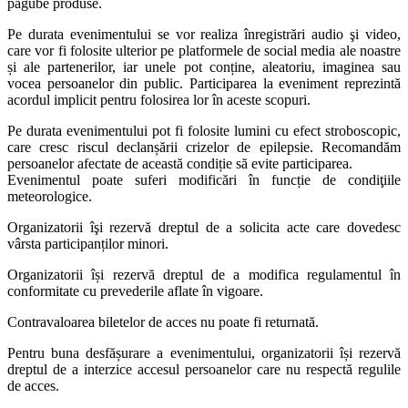
pagube produse.
Pe durata evenimentului se vor realiza înregistrări audio şi video,
care vor fi folosite ulterior pe platformele de social media ale noastre
și ale partenerilor, iar unele pot conține, aleatoriu, imaginea sau
vocea persoanelor din public. Participarea la eveniment reprezintă
acordul implicit pentru folosirea lor în aceste scopuri.
Pe durata evenimentului pot fi folosite lumini cu efect stroboscopic,
care cresc riscul declanșării crizelor de epilepsie. Recomandăm
persoanelor afectate de această condiție să evite participarea.
Evenimentul poate suferi modificări în funcție de condiţiile
meteorologice.
Organizatorii îşi rezervă dreptul de a solicita acte care dovedesc
vârsta participanților minori.
Organizatorii își rezervă dreptul de a modifica regulamentul în
conformitate cu prevederile aflate în vigoare.
Contravaloarea biletelor de acces nu poate fi returnată.
Pentru buna desfășurare a evenimentului, organizatorii își rezervă
dreptul de a interzice accesul persoanelor care nu respectă regulile
de acces.