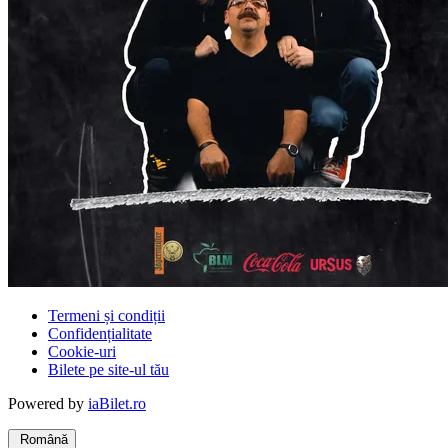
Termeni și condiții
Confidențialitate
Cookie-uri
Bilete pe site-ul tău
Powered by
iaBilet.ro
Română