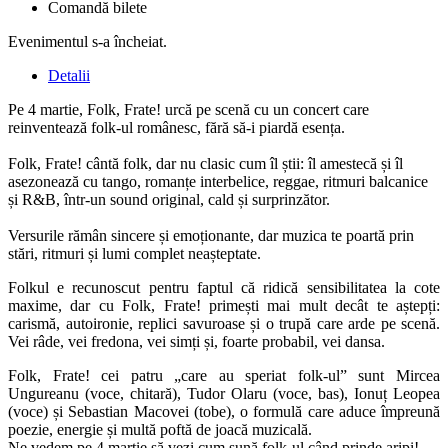
Comandă bilete
Evenimentul s-a încheiat.
Detalii
Pe 4 martie, Folk, Frate! urcă pe scenă cu un concert care
reinventează folk-ul românesc, fără să-i piardă esența.
Folk, Frate! cântă folk, dar nu clasic cum îl știi: îl amestecă și îl
asezonează cu tango, romanțe interbelice, reggae, ritmuri balcanice
și R&B, într-un sound original, cald și surprinzător.
Versurile rămân sincere și emoționante, dar muzica te poartă prin
stări, ritmuri și lumi complet neașteptate.
Folkul e recunoscut pentru faptul că ridică sensibilitatea la cote
maxime, dar cu Folk, Frate! primești mai mult decât te aștepți:
carismă, autoironie, replici savuroase și o trupă care arde pe scenă.
Vei râde, vei fredona, vei simți și, foarte probabil, vei dansa.
Folk, Frate! cei patru „care au speriat folk-ul” sunt Mircea
Ungureanu (voce, chitară), Tudor Olaru (voce, bas), Ionuț Leopea
(voce) și Sebastian Macovei (tobe), o formulă care aduce împreună
poezie, energie și multă poftă de joacă muzicală.
Ne vedem pe 4 martie să vezi cum sună folk-ul când prinde aripi!