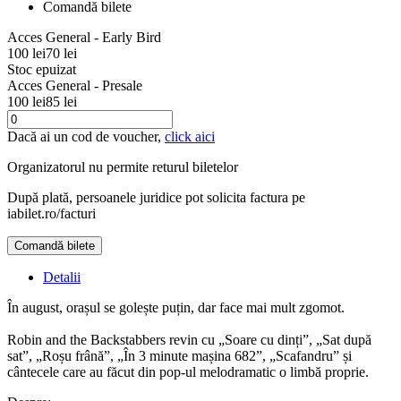
Comandă bilete
Acces General - Early Bird
100 lei
70 lei
Stoc epuizat
Acces General - Presale
100 lei
85 lei
Dacă ai un cod de voucher,
click aici
Organizatorul nu permite returul biletelor
După plată, persoanele juridice pot solicita factura pe
iabilet.ro/facturi
Comandă bilete
Detalii
În august, orașul se golește puțin, dar face mai mult zgomot.
Robin and the Backstabbers revin cu „Soare cu dinți”, „Sat după
sat”, „Roșu frână”, „În 3 minute mașina 682”, „Scafandru” și
cântecele care au făcut din pop-ul melodramatic o limbă proprie.