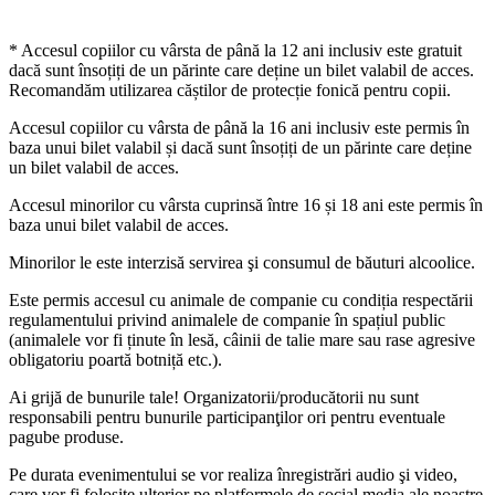
* Accesul copiilor cu vârsta de până la 12 ani inclusiv este gratuit
dacă sunt însoțiți de un părinte care deține un bilet valabil de acces.
Recomandăm utilizarea căștilor de protecție fonică pentru copii.
Accesul copiilor cu vârsta de până la 16 ani inclusiv este permis în
baza unui bilet valabil și dacă sunt însoțiți de un părinte care deține
un bilet valabil de acces.
Accesul minorilor cu vârsta cuprinsă între 16 și 18 ani este permis în
baza unui bilet valabil de acces.
Minorilor le este interzisă servirea şi consumul de băuturi alcoolice.
Este permis accesul cu animale de companie cu condiția respectării
regulamentului privind animalele de companie în spațiul public
(animalele vor fi ținute în lesă, câinii de talie mare sau rase agresive
obligatoriu poartă botniță etc.).
Ai grijă de bunurile tale! Organizatorii/producătorii nu sunt
responsabili pentru bunurile participanţilor ori pentru eventuale
pagube produse.
Pe durata evenimentului se vor realiza înregistrări audio şi video,
care vor fi folosite ulterior pe platformele de social media ale noastre