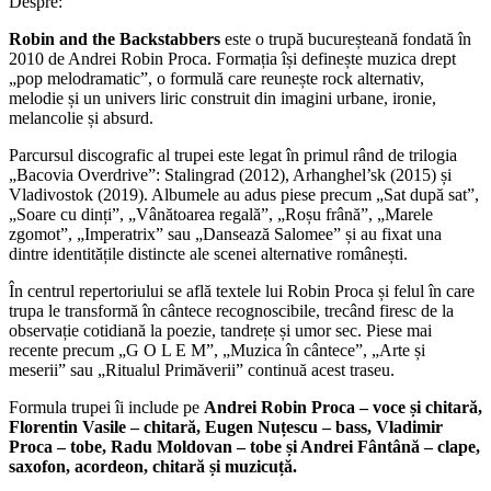
Despre:
Robin and the Backstabbers
este o trupă bucureșteană fondată în
2010 de Andrei Robin Proca. Formația își definește muzica drept
„pop melodramatic”, o formulă care reunește rock alternativ,
melodie și un univers liric construit din imagini urbane, ironie,
melancolie și absurd.
Parcursul discografic al trupei este legat în primul rând de trilogia
„Bacovia Overdrive”: Stalingrad (2012), Arhanghel’sk (2015) și
Vladivostok (2019). Albumele au adus piese precum „Sat după sat”,
„Soare cu dinți”, „Vânătoarea regală”, „Roșu frână”, „Marele
zgomot”, „Imperatrix” sau „Dansează Salomee” și au fixat una
dintre identitățile distincte ale scenei alternative românești.
În centrul repertoriului se află textele lui Robin Proca și felul în care
trupa le transformă în cântece recognoscibile, trecând firesc de la
observație cotidiană la poezie, tandrețe și umor sec. Piese mai
recente precum „G O L E M”, „Muzica în cântece”, „Arte și
meserii” sau „Ritualul Primăverii” continuă acest traseu.
Formula trupei îi include pe
Andrei Robin Proca – voce și chitară,
Florentin Vasile – chitară, Eugen Nuțescu – bass, Vladimir
Proca – tobe, Radu Moldovan – tobe și Andrei Fântână – clape,
saxofon, acordeon, chitară și muzicuță.