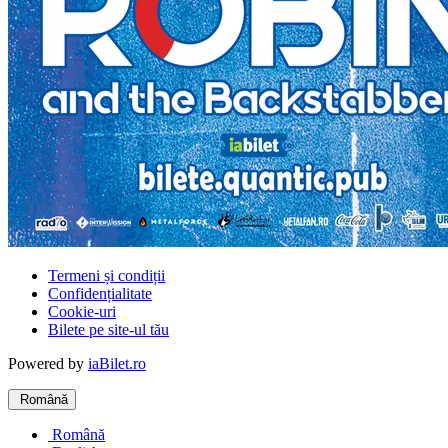
Termeni și condiții
Confidențialitate
Cookie-uri
Bilete pe site-ul tău
Powered by
iaBilet.ro
Română
Română