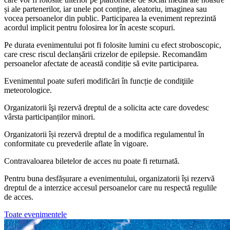
și ale partenerilor, iar unele pot conține, aleatoriu, imaginea sau
vocea persoanelor din public. Participarea la eveniment reprezintă
acordul implicit pentru folosirea lor în aceste scopuri.
Pe durata evenimentului pot fi folosite lumini cu efect stroboscopic,
care cresc riscul declanșării crizelor de epilepsie. Recomandăm
persoanelor afectate de această condiție să evite participarea.
Evenimentul poate suferi modificări în funcție de condiţiile
meteorologice.
Organizatorii îşi rezervă dreptul de a solicita acte care dovedesc
vârsta participanților minori.
Organizatorii își rezervă dreptul de a modifica regulamentul în
conformitate cu prevederile aflate în vigoare.
Contravaloarea biletelor de acces nu poate fi returnată.
Pentru buna desfășurare a evenimentului, organizatorii își rezervă
dreptul de a interzice accesul persoanelor care nu respectă regulile
de acces.
Toate evenimentele