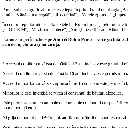
Parcursul discografic al trupei este legat în primul rând de trilogia
dinți”, „Vânătoarea regală”, „Roșu frână”, „Marele zgomot”, „Imperatri
În centrul repertoriului se află textele lui Robin Proca și felul în care
„G O L E M”, „Muzica în cântece”, „Arte și meserii” sau „Ritualul Pri
Formula trupei îi include pe
Andrei Robin Proca – voce și chitară, 
acordeon, chitară și muzicuță.
* Accesul copiilor cu vârsta de până la 12 ani inclusiv este gratuit dac
Accesul copiilor cu vârsta de până la 16 ani inclusiv este permis în baza
Accesul minorilor cu vârsta cuprinsă între 16 și 18 ani este permis în b
Minorilor le este interzisă servirea şi consumul de băuturi alcoolice.
Este permis accesul cu animale de companie cu condiția respectării regu
poartă botniță etc.).
Ai grijă de bunurile tale! Organizatorii/producătorii nu sunt responsab
Pe durata evenimentului se vor realiza înregistrări audio şi video, care 