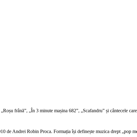
 „Roșu frână”, „În 3 minute mașina 682”, „Scafandru” și cântecele care
010 de Andrei Robin Proca. Formația își definește muzica drept „pop mel