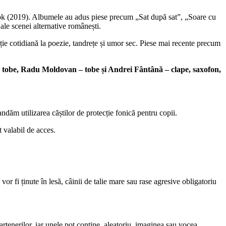
stok (2019). Albumele au adus piese precum „Sat după sat”, „Soare cu
ale scenei alternative românești.
vație cotidiană la poezie, tandrețe și umor sec. Piese mai recente precum
– tobe, Radu Moldovan – tobe și Andrei Fântână – clape, saxofon,
andăm utilizarea căștilor de protecție fonică pentru copii.
t valabil de acces.
 fi ținute în lesă, câinii de talie mare sau rase agresive obligatoriu
partenerilor, iar unele pot conține, aleatoriu, imaginea sau vocea