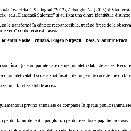
 „Bacovia Overdrive”: Stalingrad (2012), Arhanghel’sk (2015) și Vladivo
x” sau „Dansează Salomee” și au fixat una dintre identitățile distincte 
 trupa le transformă în cântece recognoscibile, trecând firesc de la obser
măverii” continuă acest traseu.
Florentin Vasile – chitară, Eugen Nuțescu – bass, Vladimir Proca 
ă sunt însoțiți de un părinte care deține un bilet valabil de acces. Recom
 unui bilet valabil și dacă sunt însoțiți de un părinte care deține un bile
aza unui bilet valabil de acces.
lamentului privind animalele de companie în spațiul public (animalele vor
ili pentru bunurile participanţilor ori pentru eventuale pagube produse.
vor fi folosite ulterior pe platformele de social media ale noastre și ale 