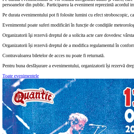
persoanelor din public. Participarea la eveniment reprezintă acordul imp
Pe durata evenimentului pot fi folosite lumini cu efect stroboscopic, c
Evenimentul poate suferi modificări în funcție de condiţiile meteorolo
Organizatorii îşi rezervă dreptul de a solicita acte care dovedesc vârsta
Organizatorii își rezervă dreptul de a modifica regulamentul în conform
Contravaloarea biletelor de acces nu poate fi returnată.
Pentru buna desfășurare a evenimentului, organizatorii își rezervă drep
Toate evenimentele