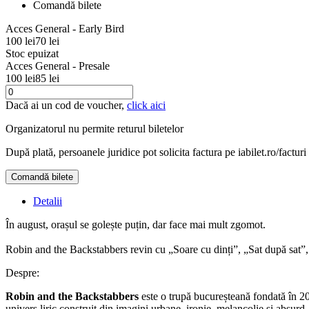
Comandă bilete
Acces General - Early Bird
100 lei
70 lei
Stoc epuizat
Acces General - Presale
100 lei
85 lei
Dacă ai un cod de voucher,
click aici
Organizatorul nu permite returul biletelor
După plată, persoanele juridice pot solicita factura pe iabilet.ro/facturi
Comandă bilete
Detalii
În august, orașul se golește puțin, dar face mai mult zgomot.
Robin and the Backstabbers revin cu „Soare cu dinți”, „Sat după sat”,
Despre:
Robin and the Backstabbers
este o trupă bucureșteană fondată în 2
univers liric construit din imagini urbane, ironie, melancolie și absurd.