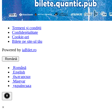
Termeni și condiții
Confidențialitate
Cookie-uri
Bilete pe site-ul tău
Powered by
iaBilet.ro
Română
Română
English
български
Magyar
українська
×