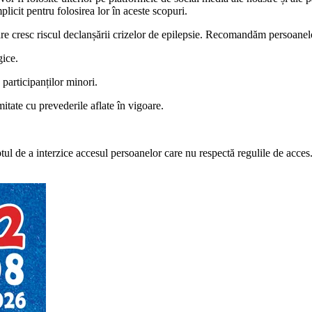
licit pentru folosirea lor în aceste scopuri.
are cresc riscul declanșării crizelor de epilepsie. Recomandăm persoanelor
gice.
 participanților minori.
itate cu prevederile aflate în vigoare.
tul de a interzice accesul persoanelor care nu respectă regulile de acces