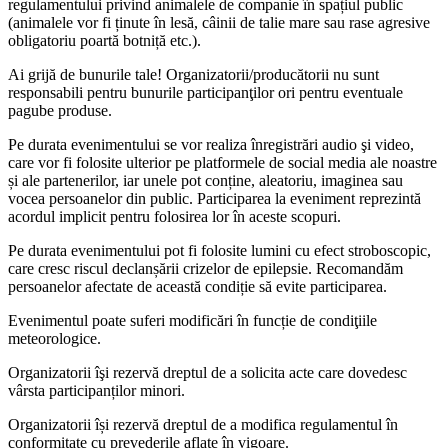
regulamentului privind animalele de companie în spațiul public
(animalele vor fi ținute în lesă, câinii de talie mare sau rase agresive
obligatoriu poartă botniță etc.).
Ai grijă de bunurile tale! Organizatorii/producătorii nu sunt
responsabili pentru bunurile participanţilor ori pentru eventuale
pagube produse.
Pe durata evenimentului se vor realiza înregistrări audio şi video,
care vor fi folosite ulterior pe platformele de social media ale noastre
și ale partenerilor, iar unele pot conține, aleatoriu, imaginea sau
vocea persoanelor din public. Participarea la eveniment reprezintă
acordul implicit pentru folosirea lor în aceste scopuri.
Pe durata evenimentului pot fi folosite lumini cu efect stroboscopic,
care cresc riscul declanșării crizelor de epilepsie. Recomandăm
persoanelor afectate de această condiție să evite participarea.
Evenimentul poate suferi modificări în funcție de condiţiile
meteorologice.
Organizatorii îşi rezervă dreptul de a solicita acte care dovedesc
vârsta participanților minori.
Organizatorii își rezervă dreptul de a modifica regulamentul în
conformitate cu prevederile aflate în vigoare.