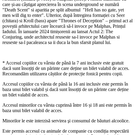
care și-au câștigat aprecierea în scena underground se numără
"Death Scent" si aparitia pe split albumul "Hell has no gate, yet
men will dig to enter". Ulterior, după întregirea formației cu Seer
(chitara) si Kroll (bass) apare "Thrones of Deception" – primul act al
poveștii arhitectului care încearcă să-l invoce pe Malphas, Prințul
Iadului. În ianuarie 2024 timișorenii au lansat Actul 2: The
Conjuring, unde architectul reuseste sa-l invoce pe Malphas si
reuseste sa-l pacaleasca sa ii duca la bun sfarsit planul lui.
* Accesul copiilor cu vârsta de până la 7 ani inclusiv este gratuit
dacă sunt însoțiți de un părinte care deține un bilet valabil de acces.
Recomandăm utilizarea căștilor de protecție fonică pentru copii.
Accesul copiilor cu vârsta de până la 16 ani inclusiv este permis în
baza unui bilet valabil și dacă sunt însoțiți de un părinte care deține
un bilet valabil de acces.
Accesul minorilor cu vârsta cuprinsă între 16 și 18 ani este permis în
baza unui bilet valabil de acces.
Minorilor le este interzisă servirea şi consumul de băuturi alcoolice.
Este permis accesul cu animale de companie cu condiția respectării