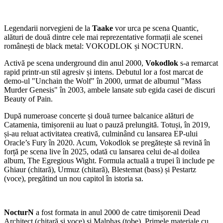
Legendarii norvegieni de la
Taake
vor urca pe scena Quantic,
alături de două dintre cele mai reprezentative formații ale scenei
românești de black metal: VOKODLOK și NOCTURN.
Activă pe scena underground din anul 2000,
Vokodlok
s-a remarcat
rapid printr-un stil agresiv și intens. Debutul lor a fost marcat de
demo-ul "Unchain the Wolf" în 2000, urmat de albumul "Mass
Murder Genesis" în 2003, ambele lansate sub egida casei de discuri
Beauty of Pain.
După numeroase concerte și două turnee balcanice alături de
Catamenia, timișorenii au luat o pauză prelungită. Totuși, în 2019,
și-au reluat activitatea creativă, culminând cu lansarea EP-ului
Oracle’s Fury în 2020. Acum, Vokodlok se pregătește să revină în
forță pe scena live în 2025, odată cu lansarea celui de-al doilea
album, The Egregious Wight. Formula actuală a trupei îi include pe
Ghiaur (chitară), Urmuz (chitară), Blestemat (bass) și Pestartz
(voce), pregătind un nou capitol în istoria sa.
NocturN
a fost formata in anul 2000 de catre timișorenii Dead
Architect (chitară și voce) si Malphas (tobe). Primele materiale cu