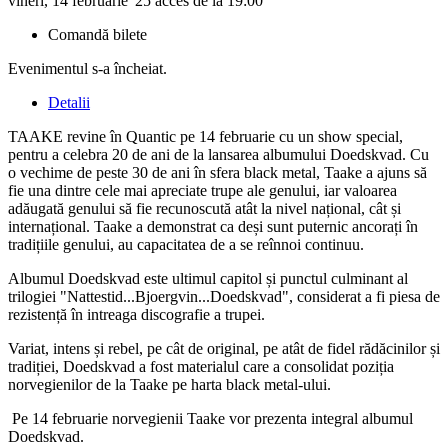
vineri, 14 februarie '25 acces de la 19:00
Comandă bilete
Evenimentul s-a încheiat.
Detalii
TAAKE revine în Quantic pe 14 februarie cu un show special,
pentru a celebra 20 de ani de la lansarea albumului Doedskvad. Cu
o vechime de peste 30 de ani în sfera black metal, Taake a ajuns să
fie una dintre cele mai apreciate trupe ale genului, iar valoarea
adăugată genului să fie recunoscută atât la nivel național, cât și
internațional. Taake a demonstrat ca deși sunt puternic ancorați în
tradițiile genului, au capacitatea de a se reînnoi continuu.
Albumul Doedskvad este ultimul capitol și punctul culminant al
trilogiei "Nattestid...Bjoergvin...Doedskvad", considerat a fi piesa de
rezistență în intreaga discografie a trupei.
Variat, intens și rebel, pe cât de original, pe atât de fidel rădăcinilor și
tradiției, Doedskvad a fost materialul care a consolidat poziția
norvegienilor de la Taake pe harta black metal-ului.
Pe 14 februarie norvegienii Taake vor prezenta integral albumul
Doedskvad.