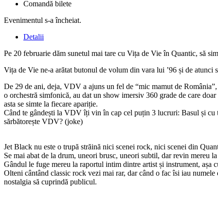
Comandă bilete
Evenimentul s-a încheiat.
Detalii
Pe 20 februarie dăm sunetul mai tare cu Vița de Vie în Quantic, să simț
Vița de Vie ne-a arătat butonul de volum din vara lui ’96 și de atunci s
De 29 de ani, deja, VDV a ajuns un fel de “mic mamut de România”, ca
o orchestră simfonică, au dat un show imersiv 360 grade de care doar p-
asta se simte la fiecare apariție.
Când te gândești la VDV îți vin în cap cel puțin 3 lucruri: Basul și 
sărbătorește VDV? (joke)
Jet Black nu este o trupă străină nici scenei rock, nici scenei din Quant
Se mai abat de la drum, uneori brusc, uneori subtil, dar revin mereu l
Gândul le fuge mereu la raportul intim dintre artist și instrument, așa 
Olteni cântând classic rock vezi mai rar, dar când o fac îsi iau numele
nostalgia să cuprindă publicul.