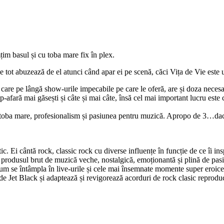
im basul și cu toba mare fix în plex.
e tot abuzează de el atunci când apar ei pe scenă, căci Vița de Vie este 
re pe lângă show-urile impecabile pe care le oferă, are și doza necesa
afară mai găsești și câte și mai câte, însă cel mai important lucru este c
cu toba mare, profesionalism și pasiunea pentru muzică. Apropo de 3…dac
ic. Ei cântă rock, classic rock cu diverse influențe în funcție de ce îi in
a produsul brut de muzică veche, nostalgică, emoționantă și plină de pas
cum se întâmpla în live-urile și cele mai însemnate momente super eroice 
 de Jet Black și adaptează și revigorează acorduri de rock clasic reprod