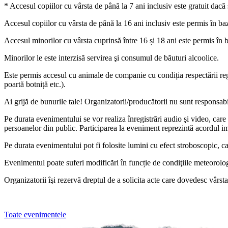
* Accesul copiilor cu vârsta de până la 7 ani inclusiv este gratuit dacă
Accesul copiilor cu vârsta de până la 16 ani inclusiv este permis în baza
Accesul minorilor cu vârsta cuprinsă între 16 și 18 ani este permis în b
Minorilor le este interzisă servirea şi consumul de băuturi alcoolice.
Este permis accesul cu animale de companie cu condiția respectării regu
poartă botniță etc.).
Ai grijă de bunurile tale! Organizatorii/producătorii nu sunt responsab
Pe durata evenimentului se vor realiza înregistrări audio şi video, care 
persoanelor din public. Participarea la eveniment reprezintă acordul imp
Pe durata evenimentului pot fi folosite lumini cu efect stroboscopic, c
Evenimentul poate suferi modificări în funcție de condiţiile meteorolo
Organizatorii îşi rezervă dreptul de a solicita acte care dovedesc vârsta
Toate evenimentele