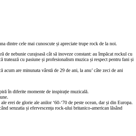
una dintre cele mai cunoscute și apreciate trupe rock de la noi.
ră de nebunie curajoasă cât să inoveze constant: au împăcat rockul cu
ă tratează cu pasiune și profesionalism muzica și respect pentru fani și
ă acum are minunata vârstă de 29 de ani, la anu’ câte zeci de ani
spiră în diferite momente de inspirație muzicală.
iune.
ale erei de glorie ale anilor ‘60-‘70 de peste ocean, dar și din Europa.
ucând senzatia și efervescența rock-ului britanico-american lăsând