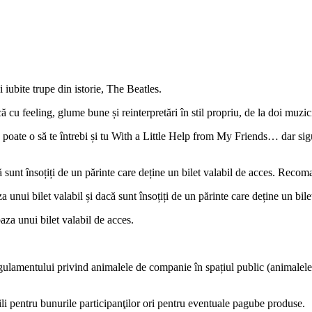
iubite trupe din istorie, The Beatles.
cu feeling, glume bune și reinterpretări în stil propriu, de la doi muzicie
, poate o să te întrebi și tu With a Little Help from My Friends… dar s
ă sunt însoțiți de un părinte care deține un bilet valabil de acces. Recom
 unui bilet valabil și dacă sunt însoțiți de un părinte care deține un bile
aza unui bilet valabil de acces.
lamentului privind animalele de companie în spațiul public (animalele vor
ili pentru bunurile participanţilor ori pentru eventuale pagube produse.