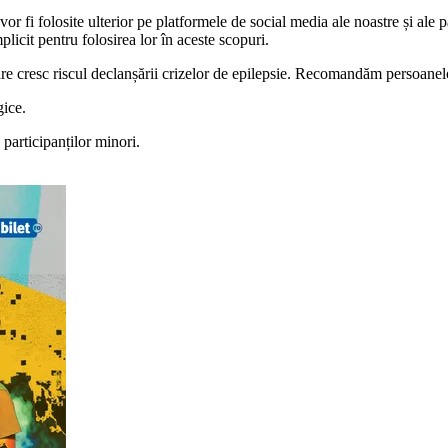
vor fi folosite ulterior pe platformele de social media ale noastre și ale 
licit pentru folosirea lor în aceste scopuri.
are cresc riscul declanșării crizelor de epilepsie. Recomandăm persoanelor
gice.
 participanților minori.