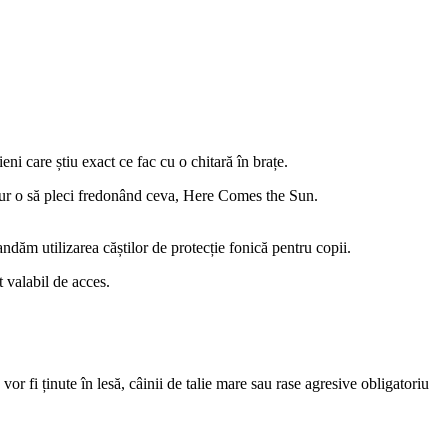
ni care știu exact ce fac cu o chitară în brațe.
igur o să pleci fredonând ceva, Here Comes the Sun.
andăm utilizarea căștilor de protecție fonică pentru copii.
t valabil de acces.
 fi ținute în lesă, câinii de talie mare sau rase agresive obligatoriu