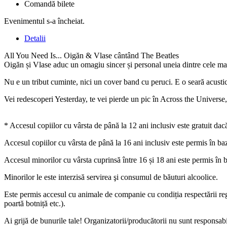
Comandă bilete
Evenimentul s-a încheiat.
Detalii
All You Need Is... Oigăn & Vlase cântând The Beatles
Oigăn și Vlase aduc un omagiu sincer și personal uneia dintre cele mai 
Nu e un tribut cuminte, nici un cover band cu peruci. E o seară acustică 
Vei redescoperi Yesterday, te vei pierde un pic în Across the Universe
* Accesul copiilor cu vârsta de până la 12 ani inclusiv este gratuit dac
Accesul copiilor cu vârsta de până la 16 ani inclusiv este permis în baza
Accesul minorilor cu vârsta cuprinsă între 16 și 18 ani este permis în b
Minorilor le este interzisă servirea şi consumul de băuturi alcoolice.
Este permis accesul cu animale de companie cu condiția respectării regu
poartă botniță etc.).
Ai grijă de bunurile tale! Organizatorii/producătorii nu sunt responsab